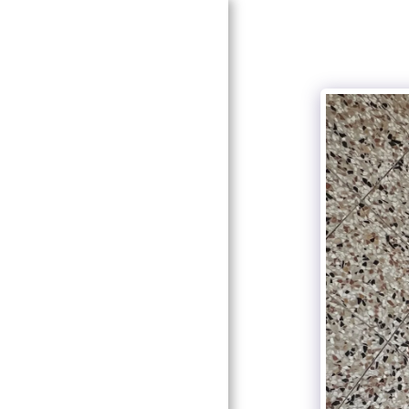
STARTSEITE
UNSER BETRIEB
PRODUKTE &
DIENSTLEISTUNGEN
KONTAKT
GALERIE
TEAM
IMPRESSUM